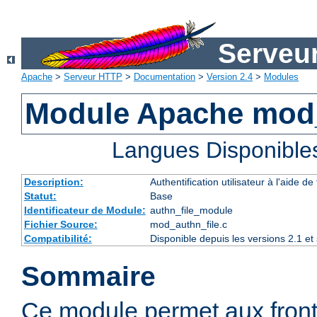
Serveu
Apache
>
Serveur HTTP
>
Documentation
>
Version 2.4
>
Modules
Module Apache mod_
Langues Disponible
Description:
Authentification utilisateur à l'aide de 
Statut:
Base
Identificateur de Module:
authn_file_module
Fichier Source:
mod_authn_file.c
Compatibilité:
Disponible depuis les versions 2.1 e
Sommaire
Ce module permet aux fron