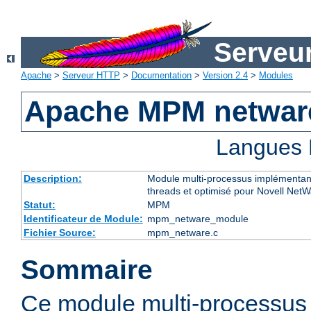
Serveu
Apache
>
Serveur HTTP
>
Documentation
>
Version 2.4
>
Modules
Apache MPM netwar
Langues 
Description:
Module multi-processus implémentant
threads et optimisé pour Novell Net
Statut:
MPM
Identificateur de Module:
mpm_netware_module
Fichier Source:
mpm_netware.c
Sommaire
Ce module multi-processu