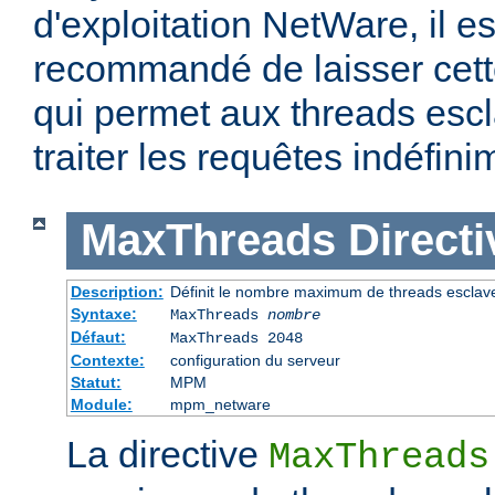
d'exploitation NetWare, il e
recommandé de laisser cette
qui permet aux threads escl
traiter les requêtes indéfini
MaxThreads
Directi
Description:
Définit le nombre maximum de threads esclav
Syntaxe:
MaxThreads
nombre
Défaut:
MaxThreads 2048
Contexte:
configuration du serveur
Statut:
MPM
Module:
mpm_netware
La directive
MaxThreads