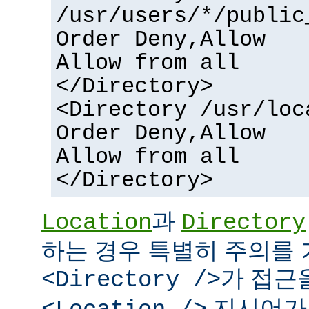
/usr/users/*/public
Order Deny,Allow
Allow from all
</Directory>
<Directory /usr/loc
Order Deny,Allow
Allow from all
</Directory>
과
Location
Directory
하는 경우 특별히 주의를 
가 접근
<Directory />
지시어가 