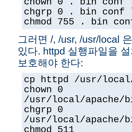
chown 0 . bin conf 
chgrp 0 . bin conf 
chmod 755 . bin con
그러면 /, /usr, /usr/loc
있다. httpd 실행파일을
보호해야 한다:
cp httpd /usr/local
chown 0
/usr/local/apache/b
chgrp 0
/usr/local/apache/b
chmod 511