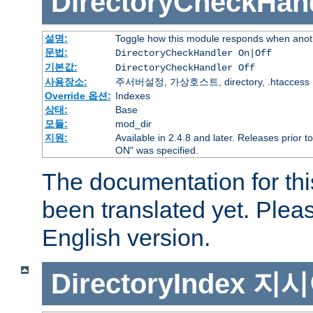
DirectoryCheckHan
설명:
Toggle how this module responds when anoth
문법:
DirectoryCheckHandler On|Off
기본값:
DirectoryCheckHandler Off
사용장소:
주서버설정, 가상호스트, directory, .htaccess
Override 옵션:
Indexes
상태:
Base
모듈:
mod_dir
지원:
Available in 2.4.8 and later. Releases prior t
ON" was specified.
The documentation for thi
been translated yet. Plea
English version.
DirectoryIndex
지시