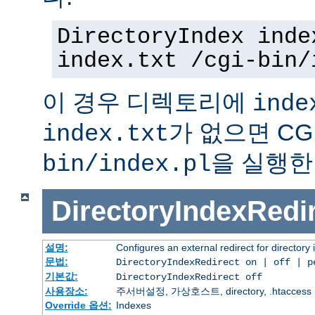
DirectoryIndex inde
index.txt /cgi-bin/
이 경우 디렉토리에
inde
가 없으면 C
index.txt
을 실행한
bin/index.pl
DirectoryIndexRedi
설명:
Configures an external redirect for directory
문법:
DirectoryIndexRedirect on | off | 
기본값:
DirectoryIndexRedirect off
사용장소:
주서버설정, 가상호스트, directory, .htaccess
Override 옵션:
Indexes