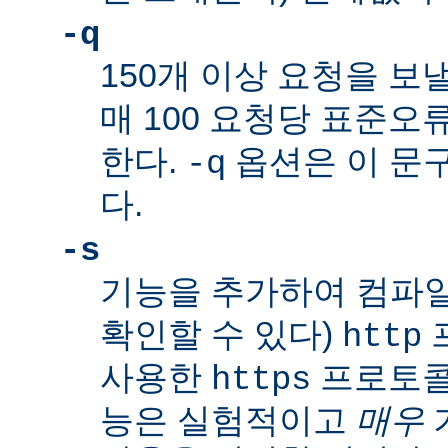
-q
150개 이상 요청을 보
매 100 요청당
표준오
한다.
옵션은 이 문
-q
다.
-s
기능을 추가하여 컴파일
확인할 수 있다)
http
사용한
프로토콜
https
능은 실험적이고
매우