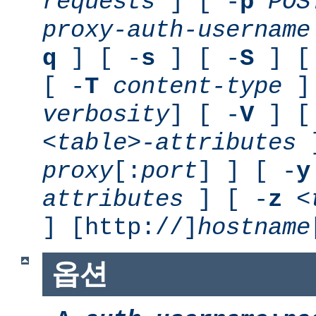
requests
] [ -
p
POS
proxy-auth-username
q
] [ -
s
] [ -
S
] [
[ -
T
content-type
] 
verbosity
] [ -
V
] [
<table>-attributes
]
proxy
[:
port
] ] [ -
y
attributes
] [ -
z
<
] [http://]
hostname
옵션