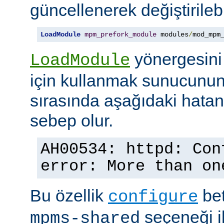
güncellenerek değiştirilebil
LoadModule
mpm_prefork_module
 modules
/
mod_mpm
yönergesini
LoadModule
için kullanmak sunucunun
sırasında aşağıdaki hata
sebep olur.
AH00534: httpd: Con
error: More than on
Bu özellik
bet
configure
seçeneği ile
mpms-shared