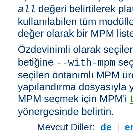
değeri belirtilerek pla
all
kullanılabilen tüm modüller
değer olarak bir MPM listesi
Özdevinimli olarak seçil
betiğine
seç
--with-mpm
seçilen öntanımlı MPM ür
yapılandırma dosyasıyla yü
MPM seçmek için MPM'i
yönergesinde belirtin.
Mevcut Diller:
de
|
e