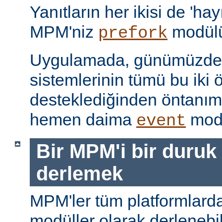
Yanıtların her ikisi de 'hay
MPM'niz
modülü
prefork
Uygulamada, günümüzdeki
sistemlerinin tümü bu iki ö
desteklediğinden öntanı
hemen daima
modü
event
Bir MPM'i bir duruk
derlemek
MPM'ler tüm platformlarda
modüller olarak derlenebi