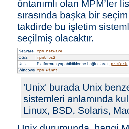
öntanımlı olan MPM’ler li
sırasında başka bir seçi
takdirde bu işletim siste
seçilmiş olacaktır.
Netware
mpm_netware
OS/2
mpmt_os2
Unix
Platformun yapabildiklerine bağlı olarak,
prefork
Windows
mpm_winnt
'Unix' burada Unix benze
sistemleri anlamında kull
Linux, BSD, Solaris, Ma
Unix durumunda, hangi M