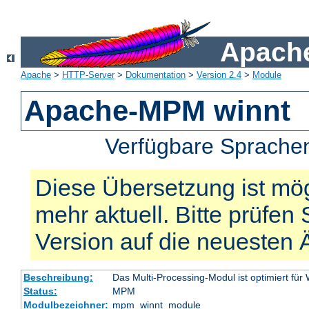
Apache
Apache
>
HTTP-Server
>
Dokumentation
>
Version 2.4
>
Module
Apache-MPM winnt
Verfügbare Sprache
Diese Übersetzung ist mög
mehr aktuell. Bitte prüfen 
Version auf die neuesten
Beschreibung:
Das Multi-Processing-Modul ist optimiert für
Status:
MPM
Modulbezeichner:
mpm_winnt_module