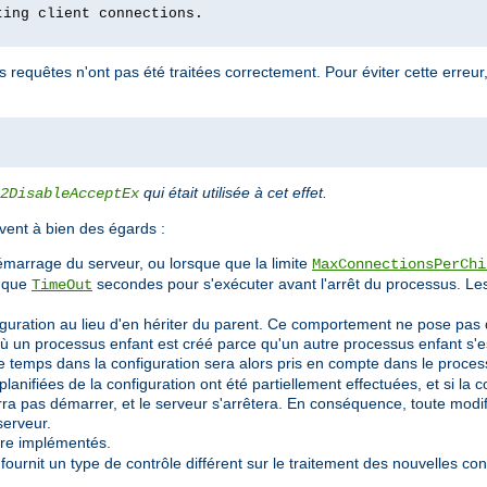
ting client connections.
equêtes n'ont pas été traitées correctement. Pour éviter cette erreur, 
qui était utilisée à cet effet.
2DisableAcceptEx
ent à bien des égards :
émarrage du serveur, ou lorsque que la limite
MaxConnectionsPerChi
t que
secondes pour s'exécuter avant l'arrêt du processus. L
TimeOut
figuration au lieu d'en hériter du parent. Ce comportement ne pose pas
n processus enfant est créé parce qu'un autre processus enfant s'est a
 temps dans la configuration sera alors pris en compte dans le process
 planifiées de la configuration ont été partiellement effectuées, et si la 
a pas démarrer, et le serveur s'arrêtera. En conséquence, toute modifi
serveur.
re implémentés.
urnit un type de contrôle différent sur le traitement des nouvelles co