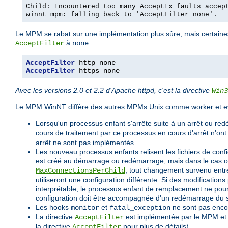
Child: Encountered too many AcceptEx faults accep
winnt_mpm: falling back to 'AcceptFilter none'.
Le MPM se rabat sur une implémentation plus sûre, mais certaines r
à
.
AcceptFilter
none
AcceptFilter
AcceptFilter
 https none
Avec les versions 2.0 et 2.2 d'Apache httpd, c'est la directive
Win3
Le MPM WinNT diffère des autres MPMs Unix comme worker et ev
Lorsqu'un processus enfant s'arrête suite à un arrêt ou red
cours de traitement par ce processus en cours d'arrêt n'on
arrêt ne sont pas implémentés.
Les nouveau processus enfants relisent les fichiers de con
est créé au démarrage ou redémarrage, mais dans le cas où u
, tout changement survenu entre
MaxConnectionsPerChild
utiliseront une configuration différente. Si des modifications
interprétable, le processus enfant de remplacement ne pourr
configuration doit être accompagnée d'un redémarrage du 
Les hooks
et
ne sont pas enco
monitor
fatal_exception
La directive
est implémentée par le MPM et fo
AcceptFilter
la directive
pour plus de détails).
AcceptFilter