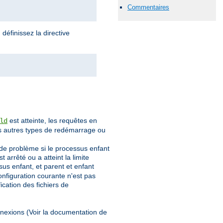
Commentaires
définissez la directive
est atteinte, les requêtes en
ld
es autres types de redémarrage ou
 de problème si le processus enfant
rrêté ou a atteint la limite
us enfant, et parent et enfant
configuration courante n'est pas
cation des fichiers de
nnexions (Voir la documentation de