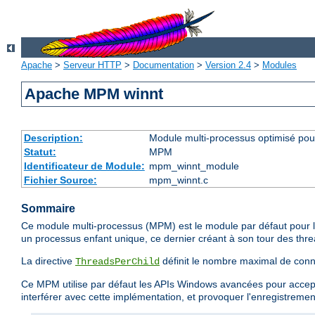
Apache
>
Serveur HTTP
>
Documentation
>
Version 2.4
>
Modules
Apache MPM winnt
Description:
Module multi-processus optimisé po
Statut:
MPM
Identificateur de Module:
mpm_winnt_module
Fichier Source:
mpm_winnt.c
Sommaire
Ce module multi-processus (MPM) est le module par défaut pour le
un processus enfant unique, ce dernier créant à son tour des threa
La directive
définit le nombre maximal de conn
ThreadsPerChild
Ce MPM utilise par défaut les APIs Windows avancées pour accepter
interférer avec cette implémentation, et provoquer l'enregistreme