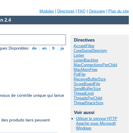
Modules
|
Directives
|
FAQ
|
Glossaire
|
Plan du site
n 2.4
Directives
AcceptFilter
gues Disponibles:
de
|
en
|
fr
|
ja
CoreDumpDirectory
Listen
ListenBacklog
MaxConnectionsPerChild
MaxMemFree
PidFile
ReceiveBufferSize
ScoreBoardFile
SendBufferSize
ThreadLimit
essus de contrôle unique qui lance
ThreadsPerChild
ThreadStackSize
Voir aussi
Utiliser le serveur HTTP
 des produits tiers peuvent
Apache sous Microsoft
Windows