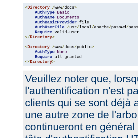
<
Directory
/
www
/
docs
>
AuthType
Basic
AuthName
Documents
AuthBasicProvider
 file

AuthUserFile
/
usr
/
local
/
apache
/
passwd
/
pass
Require
</
Directory
>
<
Directory
/
www
/
docs
/
public
>
AuthType
None
Require
</
Directory
>
Veuillez noter que, lors
l'authentification n'est p
clients qui se sont déjà 
une autre zone de l'arbo
continueront en général