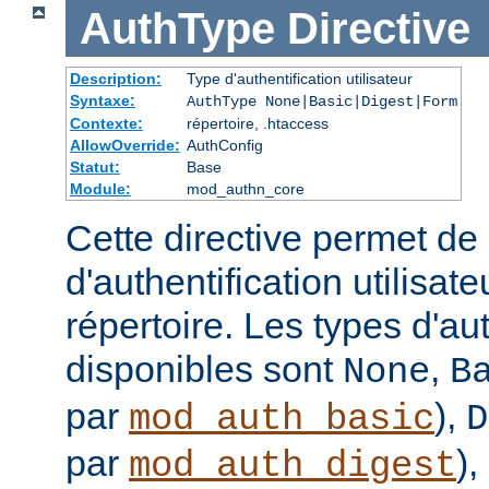
AuthType
Directive
Description:
Type d'authentification utilisateur
Syntaxe:
AuthType None|Basic|Digest|Form
Contexte:
répertoire, .htaccess
AllowOverride:
AuthConfig
Statut:
Base
Module:
mod_authn_core
Cette directive permet de d
d'authentification utilisat
répertoire. Les types d'aut
disponibles sont
,
None
B
par
),
mod_auth_basic
D
par
),
mod_auth_digest