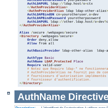
AuthLDAPBindPassword
 yourpassword

AuthLDAPURL
 ldap
://
ldap
.
host
/
o
=
ctx

</
AuthnProviderAlias
>
<
AuthnProviderAlias
 ldap ldap-other-alias
AuthLDAPBindDN
 cn
=
yourotheruser
,
o
=
dev

AuthLDAPBindPassword
 yourotherpassword

AuthLDAPURL
 ldap
://
other
.
ldap
.
host
/
o
=
dev
?
</
AuthnProviderAlias
>
Alias
/
secure 
/
webpages
/
<
Directory
/
webpages
/
secure
>
Order
 deny
,
allow

Allow
 from all

AuthBasicProvider
 ldap-other-alias  ldap-a
AuthType
Basic
AuthName
LDAP_Protected
Place
Require
 valid-user

# Notez que Require ldap-* ne fonctionner
# AuthnProviderAlias ne fournit pas de co
# fournisseurs d'autorisation implémentés
# fournisseur d'authentification.
</
Directory
>
AuthName
Directiv
Description:
L'identifiant de l'autorisation à utiliser avec