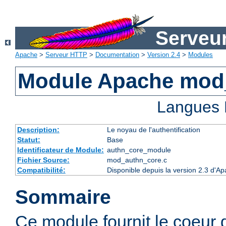
Serveu
Apache
>
Serveur HTTP
>
Documentation
>
Version 2.4
>
Modules
Module Apache mod
Langues 
Description:
Le noyau de l'authentification
Statut:
Base
Identificateur de Module:
authn_core_module
Fichier Source:
mod_authn_core.c
Compatibilité:
Disponible depuis la version 2.3 d'A
Sommaire
Ce module fournit le coeur 