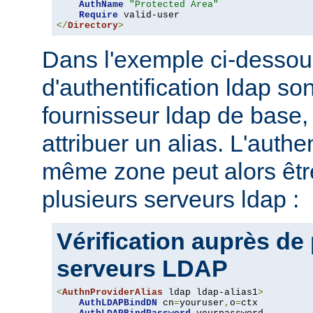
AuthName
"Protected Area"
Require
</
Directory
>
Dans l'exemple ci-dessou
d'authentification ldap son
fournisseur ldap de base, 
attribuer un alias. L'authe
même zone peut alors être
plusieurs serveurs ldap :
Vérification auprès de
serveurs LDAP
<
AuthnProviderAlias
 ldap ldap-alias1
>
AuthLDAPBindDN
 cn
=
youruser
,
o
=
ctx
