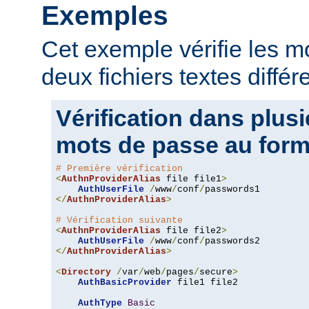
Exemples
Cet exemple vérifie les 
deux fichiers textes différ
Vérification dans plusi
mots de passe au form
# Première vérification
<
AuthnProviderAlias
 file file1
>
AuthUserFile
/
www
/
conf
/
</
AuthnProviderAlias
>
# Vérification suivante
<
AuthnProviderAlias
 file file2
>
AuthUserFile
/
www
/
conf
/
</
AuthnProviderAlias
>
<
Directory
/
var
/
web
/
pages
/
secure
>
AuthBasicProvider
 file1 file2

AuthType
Basic