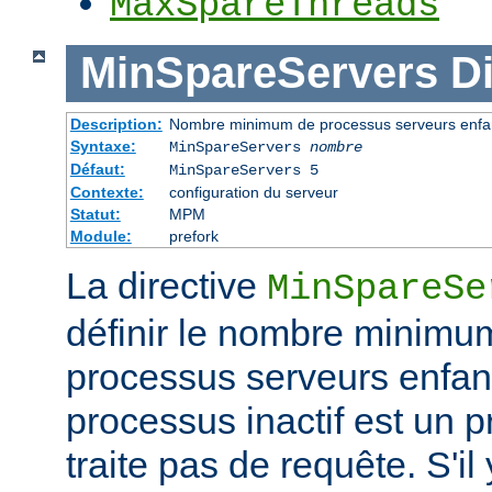
MaxSpareThreads
MinSpareServers
Di
Description:
Nombre minimum de processus serveurs enfant
Syntaxe:
MinSpareServers
nombre
Défaut:
MinSpareServers 5
Contexte:
configuration du serveur
Statut:
MPM
Module:
prefork
La directive
MinSpareSe
définir le nombre minimu
processus serveurs enfa
processus inactif est un 
traite pas de requête. S'il