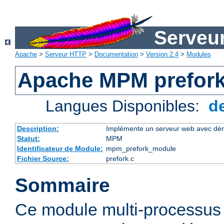
Serveu
Apache
>
Serveur HTTP
>
Documentation
>
Version 2.4
>
Modules
Apache MPM prefor
Langues Disponibles:
d
Description:
Implémente un serveur web avec dém
Statut:
MPM
Identificateur de Module:
mpm_prefork_module
Fichier Source:
prefork.c
Sommaire
Ce module multi-processu