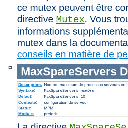
ce mutex peuvent être con
directive
. Vous tr
Mutex
informations supplémenta
mutex dans la documenta
conseils en matière de p
MaxSpareServers
D
Description:
Nombre maximum de processus serveurs enfan
Syntaxe:
MaxSpareServers
nombre
Défaut:
MaxSpareServers 10
Contexte:
configuration du serveur
Statut:
MPM
Module:
prefork
La directive
MaxSpareSe