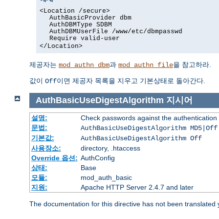
<Location /secure>
AuthBasicProvider dbm
AuthDBMType SDBM
AuthDBMUserFile /www/etc/dbmpasswd
Require valid-user
</Location>
제공자는
과
을 참고하라.
mod_authn_dbm
mod_authn_file
값이
이면 제공자 목록을 지우고 기본상태로 돌아간다.
Off
AuthBasicUseDigestAlgorithm
지시어
설명:
Check passwords against the authentication pr
문법:
AuthBasicUseDigestAlgorithm MD5|Off
기본값:
AuthBasicUseDigestAlgorithm Off
사용장소:
directory, .htaccess
Override 옵션:
AuthConfig
상태:
Base
모듈:
mod_auth_basic
지원:
Apache HTTP Server 2.4.7 and later
The documentation for this directive has not been translated 