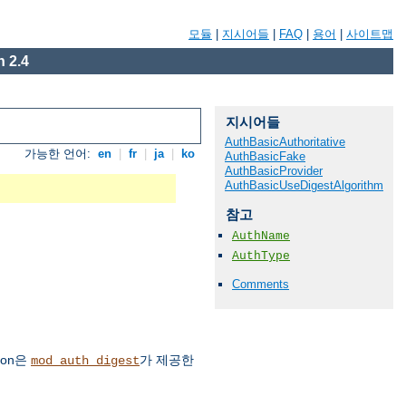
모듈
|
지시어들
|
FAQ
|
용어
|
사이트맵
 2.4
지시어들
AuthBasicAuthoritative
가능한 언어:
en
|
fr
|
ja
|
ko
AuthBasicFake
AuthBasicProvider
AuthBasicUseDigestAlgorithm
참고
AuthName
AuthType
Comments
ion은
가 제공한
mod_auth_digest