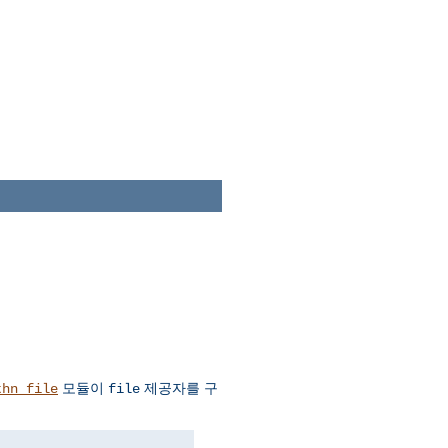
모듈이
제공자를 구
thn_file
file