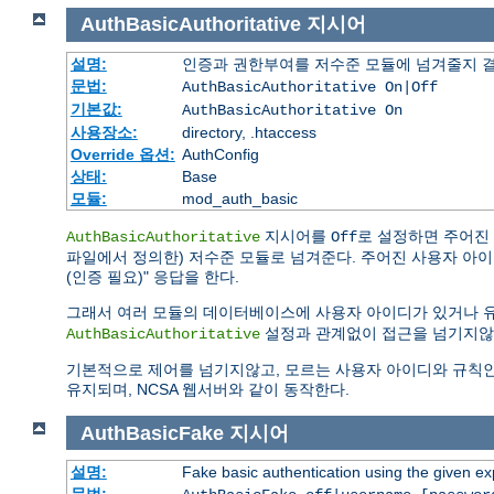
AuthBasicAuthoritative
지시어
설명:
인증과 권한부여를 저수준 모듈에 넘겨줄지 
문법:
AuthBasicAuthoritative On|Off
기본값:
AuthBasicAuthoritative On
사용장소:
directory, .htaccess
Override 옵션:
AuthConfig
상태:
Base
모듈:
mod_auth_basic
지시어를
로 설정하면 주어진
AuthBasicAuthoritative
Off
파일에서 정의한) 저수준 모듈로 넘겨준다. 주어진 사용자 아이디나 
(인증 필요)" 응답을 한다.
그래서 여러 모듈의 데이터베이스에 사용자 아이디가 있거나 
설정과 관계없이 접근을 넘기지않
AuthBasicAuthoritative
기본적으로 제어를 넘기지않고, 모르는 사용자 아이디와 규칙인 경우 "
유지되며, NCSA 웹서버와 같이 동작한다.
AuthBasicFake
지시어
설명:
Fake basic authentication using the given 