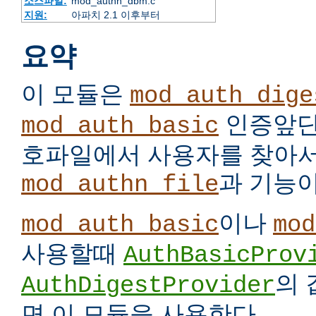
소스파일:
mod_authn_dbm.c
지원:
아파치 2.1 이후부터
요약
이 모듈은
mod_auth_dige
인증앞단
mod_auth_basic
호파일에서 사용자를 찾아서
과 기능이
mod_authn_file
이나
mod_auth_basic
mod
사용할때
AuthBasicProv
의
AuthDigestProvider
면 이 모듈을 사용한다.