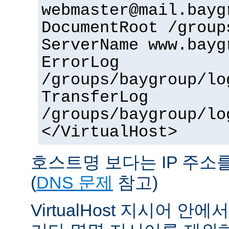
webmaster@mail.bayg
DocumentRoot /group
ServerName www.bayg
ErrorLog
/groups/baygroup/lo
TransferLog
/groups/baygroup/lo
</VirtualHost>
호스트명 보다는 IP 주소
(
DNS 문제
참고)
VirtualHost 지시어 