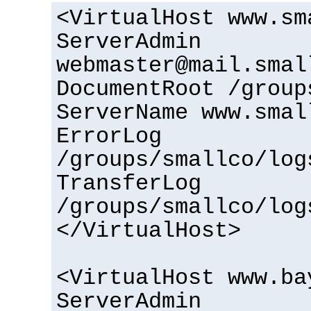
<VirtualHost www.sm
ServerAdmin
webmaster@mail.smal
DocumentRoot /group
ServerName www.smal
ErrorLog
/groups/smallco/log
TransferLog
/groups/smallco/log
</VirtualHost>
<VirtualHost www.ba
ServerAdmin