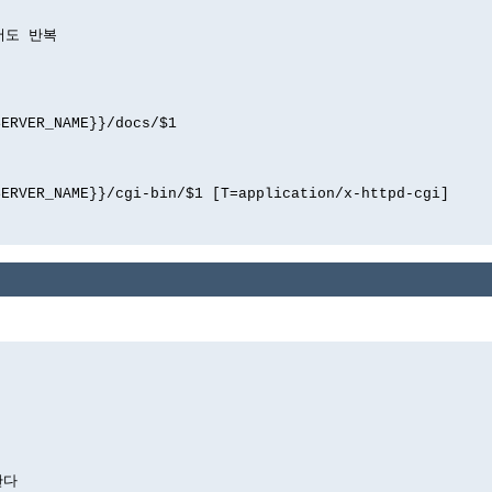
해서도 반복
SERVER_NAME}}/docs/$1
SERVER_NAME}}/cgi-bin/$1 [T=application/x-httpd-cgi]
한다