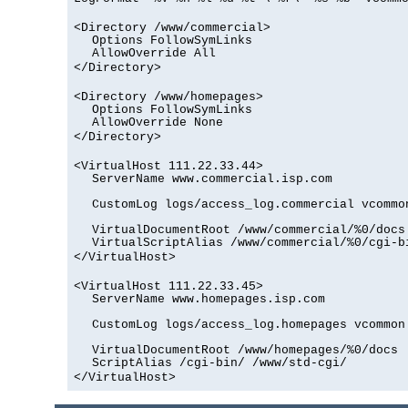
<Directory /www/commercial>
Options FollowSymLinks
AllowOverride All
</Directory>
<Directory /www/homepages>
Options FollowSymLinks
AllowOverride None
</Directory>
<VirtualHost 111.22.33.44>
ServerName www.commercial.isp.com
CustomLog logs/access_log.commercial vcommo
VirtualDocumentRoot /www/commercial/%0/docs
VirtualScriptAlias /www/commercial/%0/cgi-b
</VirtualHost>
<VirtualHost 111.22.33.45>
ServerName www.homepages.isp.com
CustomLog logs/access_log.homepages vcommon
VirtualDocumentRoot /www/homepages/%0/docs
ScriptAlias /cgi-bin/ /www/std-cgi/
</VirtualHost>