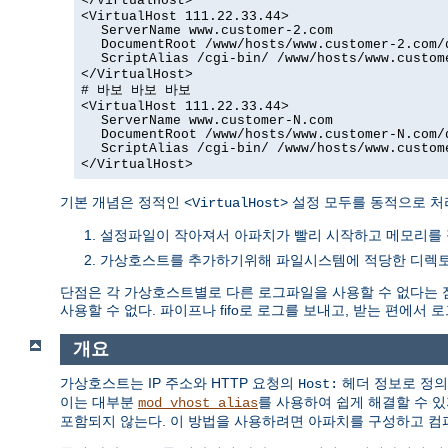
</VirtualHost>
<VirtualHost 111.22.33.44>
ServerName www.customer-2.com
DocumentRoot /www/hosts/www.customer-2.com/
ScriptAlias /cgi-bin/ /www/hosts/www.custom
</VirtualHost>
# 바보 바보 바보
<VirtualHost 111.22.33.44>
ServerName www.customer-N.com
DocumentRoot /www/hosts/www.customer-N.com/
ScriptAlias /cgi-bin/ /www/hosts/www.custom
</VirtualHost>
기본 개념은 정적인
설정 모두를 동적으로 처
<VirtualHost>
설정파일이 작아져서 아파치가 빨리 시작하고 메모리를 
가상호스트를 추가하기위해 파일시스템에 적당한 디렉토리
단점은 각 가상호스트별로 다른 로그파일을 사용할 수 없다는 
사용할 수 없다. 파이프나 fifo로 로그를 보내고, 받는 편에서 
개요
가상호스트는 IP 주소와 HTTP 요청의
헤더 정보로 정의
Host:
이는 대부분
를 사용하여 쉽게 해결할 수 있
mod_vhost_alias
포함되지 않는다. 이 방법을 사용하려면 아파치를 구성하고 컴