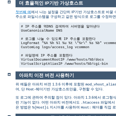
더 효율적인 IP기반 가상호스트
첫번째 예
에서 나는 설정을 간단히 IP기반 가상호스트로 바꿀 
주소로 파일시스템을 구성하고 같은 방식으로 로그를 수정하면 문
# IP 주소를 역DNS 검색하여 서버명을 알아낸다
UseCanonicalName DNS
# 로그를 나눌 수 있도록 IP 주소를 포함한다
LogFormat "%A %h %l %u %t \"%r\" %s %b" vcomm
CustomLog logs/access_log vcommon
# 파일명에 IP 주소를 포함한다
VirtualDocumentRootIP /www/hosts/%0/docs
VirtualScriptAliasIP /www/hosts/%0/cgi-bin
아파치 이전 버전 사용하기
위 예들은 아파치 버전 1.3.6 이후에 포함된
mod_vhost_alia
여, 단 Host:-헤더기반 가상호스트만을, 구현할 수 있다.
또 로그에 관하여 주의할 점이 있다. 아파치 1.3.6에서 로그형
런 기능이 없다. 어떤 아파치 버전에서도
파일에서
.htaccess
은 방법은
지시어를 사용하여
헤더를 직접 로
%{Host}i
Host: