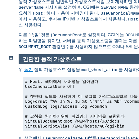
동적 가상호스트를 일반적인 가상호스트처럼 보이게하려면 여러가
지시어로 설정하며, CGI에는
환경
ServerName
SERVER_NAME
요청의
헤더 내용이 서버명이 된다.
Host:
UseCanonicalNam
에서 사용하고, 후자는 IP기반 가상호스트에서 사용한다.
Host
신 사용한다.
다른 `속일' 것은 (
로 설정하며, CGI에는
DocumentRoot
DOCUM
하는 파일명을 찾지만, 서버를 동적 가상호스팅을 할때는 다른 
환경변수를 사용하지 않으므로 CGI나 SSI 문
DOCUMENT_ROOT
간단한 동적 가상호스트
위
동기
절의 가상호스트 설정을
를 사용하
mod_vhost_alias
# Host: 헤더에서 서버명을 알아낸다
UseCanonicalName Off
# 첫번째 필드를 사용하여 이 로그를 가상호스트별로 나눌
LogFormat "%V %h %l %u %t \"%r\" %s %b" vcomm
CustomLog logs/access_log vcommon
# 요청을 처리하기위해 파일명에 서버명을 포함한다
VirtualDocumentRoot /www/hosts/%0/docs
VirtualScriptAlias /www/hosts/%0/cgi-bin
이 설정에서
를
UseCanonicalName Off
UseCanonicalName