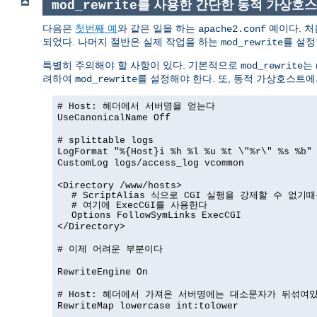
를 사용한 간단한 동적 가상호
mod_rewrite
다음은
첫번째 예
와 같은 일을 하는
예이다. 처
apache2.conf
되었다. 나머지 절반은 실제 작업을 하는
를 설정
mod_rewrite
특별히 주의해야 할 사항이 있다. 기본적으로
는 
mod_rewrite
려하여
를 설정해야 한다. 또, 동적 가상호스트
mod_rewrite
# Host: 헤더에서 서버명을 얻는다
UseCanonicalName Off
# splittable logs
LogFormat "%{Host}i %h %l %u %t \"%r\" %s %b"
CustomLog logs/access_log vcommon
<Directory /www/hosts>
# ScriptAlias 식으로 CGI 실행을 강제할 수 없기
# 여기에 ExecCGI를 사용한다
Options FollowSymLinks ExecCGI
</Directory>
# 이제 어려운 부분이다
RewriteEngine On
# Host: 헤더에서 가져온 서버명에는 대소문자가 뒤섞여
RewriteMap lowercase int:tolower