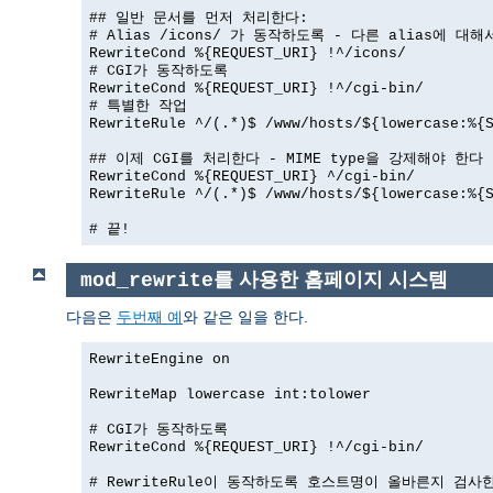
## 일반 문서를 먼저 처리한다:
# Alias /icons/ 가 동작하도록 - 다른 alias에 대
RewriteCond %{REQUEST_URI} !^/icons/
# CGI가 동작하도록
RewriteCond %{REQUEST_URI} !^/cgi-bin/
# 특별한 작업
RewriteRule ^/(.*)$ /www/hosts/${lowercase:%{
## 이제 CGI를 처리한다 - MIME type을 강제해야 한다
RewriteCond %{REQUEST_URI} ^/cgi-bin/
RewriteRule ^/(.*)$ /www/hosts/${lowercase:%{
# 끝!
를 사용한 홈페이지 시스템
mod_rewrite
다음은
두번째 예
와 같은 일을 한다.
RewriteEngine on
RewriteMap lowercase int:tolower
# CGI가 동작하도록
RewriteCond %{REQUEST_URI} !^/cgi-bin/
# RewriteRule이 동작하도록 호스트명이 올바른지 검사