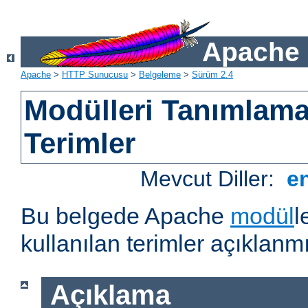
Apache 
Apache
>
HTTP Sunucusu
>
Belgeleme
>
Sürüm 2.4
Modülleri Tanımlama
Terimler
Mevcut Diller:
e
Bu belgede Apache
modül
l
kullanılan terimler açıklanmı
Açıklama