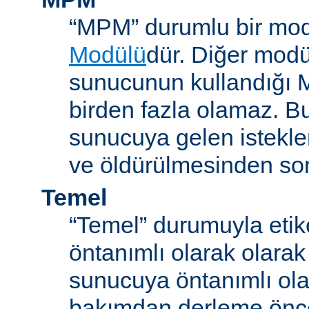
“MPM” durumlu bir mod
Modülü
dür. Diğer modül
sunucunun kullandığı 
birden fazla olamaz. B
sunucuya gelen istekle
ve öldürülmesinden so
Temel
“Temel” durumuyla etik
öntanımlı olarak olarak
sunucuya öntanımlı ola
bakımdan derleme önc