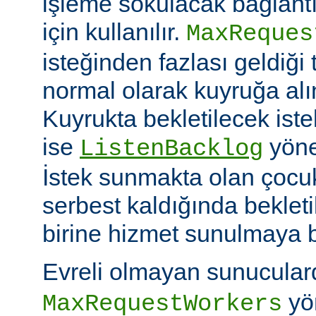
işleme sokulacak bağlantı
için kullanılır.
MaxReques
isteğinden fazlası geldiği 
normal olarak kuyruğa alını
Kuyrukta bekletilecek iste
ise
yöner
ListenBacklog
İstek sunmakta olan çocuk
serbest kaldığında bekleti
birine hizmet sunulmaya b
Evreli olmayan sunucular
yön
MaxRequestWorkers