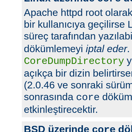
Apache httpd root olarak
bir kullanıcıya geçilirse 
süreç tarafından yazılabi
dökümlemeyi
iptal eder
.
y
CoreDumpDirectory
açıkça bir dizin belirtir
(2.0.46 ve sonraki sürüml
sonrasında
döküml
core
etkinleştirecektir.
BSD üzerinde
dö
core