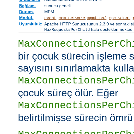
Bağlam:
sunucu geneli
Durum:
MPM
Modül:
,
,
,
,
event
mpm_netware
mpmt_os2
mpm_winnt
Uyumluluk:
Apache HTTP Sunucusunun 2.3.9 ve sonraki sürü
hala desteklenmektedir
MaxRequestsPerChild
MaxConnectionsPerCh
bir çocuk sürecin işleme s
sayısını sınırlamakta kullan
MaxConnectionsPerCh
çocuk süreç ölür. Eğer
MaxConnectionsPerCh
belirtilmişse sürecin ömrü