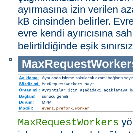
ayırmasına izin verilen az
kB cinsinden belirler. Evr
evre kendi ayırıcısına sahi
belirtildiğinde eşik sınırsız
MaxRequestWorker
Açıklama:
Aynı anda işleme sokulacak azami bağlantı sayı
Sözdizimi:
MaxRequestWorkers
sayı
Öntanımlı:
Ayrıntılar için aşağıdaki açıklamaya b
Bağlam:
sunucu geneli
Durum:
MPM
Modül:
,
,
event
prefork
worker
yö
MaxRequestWorkers