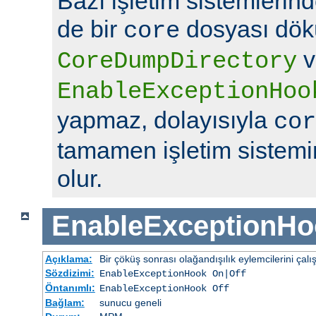
Bazı işletim sistemlerin
de bir
dosyası dök
core
v
CoreDumpDirectory
EnableExceptionHoo
yapmaz, dolayısıyla
cor
tamamen işletim sistemin
olur.
EnableExceptionHo
Açıklama:
Bir çöküş sonrası olağandışılık eylemcilerini çalış
Sözdizimi:
EnableExceptionHook On|Off
Öntanımlı:
EnableExceptionHook Off
Bağlam:
sunucu geneli