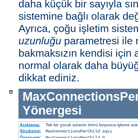
daha küçük bir sayıyla sını
sistemine bağlı olarak deği
Ayrıca, çoğu işletim sist
uzunluğu
parametresi ile n
bakmaksızın kendisi için 
normal olarak daha büyü
dikkat ediniz.
MaxConnectionsPer
Yönergesi
Açıklama:
Tek bir çocuk sürecin ömrü boyunca işleme sokabi
Sözdizimi:
MaxConnectionsPerChild
sayı
Öntanımlı:
MaxConnectionsPerChild 0