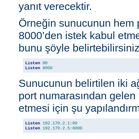
yanıt verecektir.
Örneğin sunucunun hem p
8000’den istek kabul etmes
bunu şöyle belirtebilirsiniz
Listen
80
Listen
8000
Sunucunun belirtilen iki 
port numarasından gelen b
etmesi için şu yapılandırma
Listen
192.170
.
2.1
:
80
Listen
192.170
.
2.5
:
8000