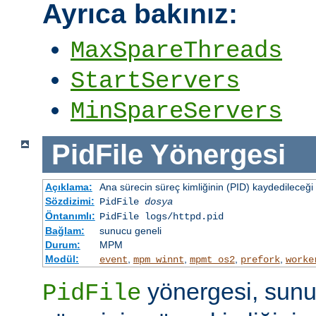
Ayrıca bakınız:
MaxSpareThreads
StartServers
MinSpareServers
PidFile
Yönergesi
Açıklama:
Ana sürecin süreç kimliğinin (PID) kaydedileceği 
Sözdizimi:
PidFile
dosya
Öntanımlı:
PidFile logs/httpd.pid
Bağlam:
sunucu geneli
Durum:
MPM
Modül:
,
,
,
,
event
mpm_winnt
mpmt_os2
prefork
worke
yönergesi, sunu
PidFile