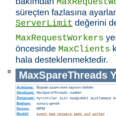
bakımdan
MaxRequestW
süreçten fazlasına ayarla
değerini de
ServerLimit
yer
MaxRequestWorkers
öncesinde
k
MaxClients
hala desteklenmektedir.
MaxSpareThreads
Y
Açıklama:
Boştaki azami evre sayısını belirler
Sözdizimi:
MaxSpareThreads
number
Öntanımlı:
Ayrıntılar için aşağıdaki açıklamaya b
Bağlam:
sunucu geneli
Durum:
MPM
Modül:
,
,
,
event
mpm_netware
mpmt_os2
worker