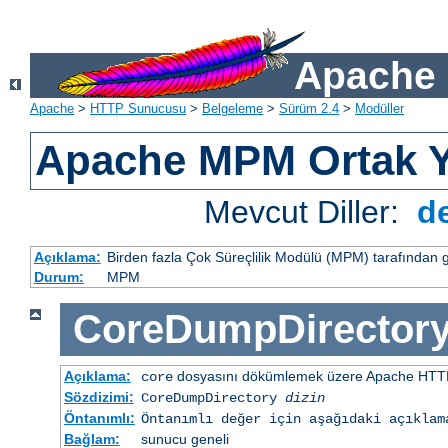
Apache 
Apache
>
HTTP Sunucusu
>
Belgeleme
>
Sürüm 2.4
>
Modüller
Apache MPM Ortak Y
Mevcut Diller:
d
Açıklama:
Birden fazla Çok Süreçlilik Modülü (MPM) tarafından 
Durum:
MPM
CoreDumpDirector
Açıklama:
dosyasını dökümlemek üzere Apache HTTP
core
Sözdizimi:
CoreDumpDirectory
dizin
Öntanımlı:
Öntanımlı değer için aşağıdaki açıklam
Bağlam:
sunucu geneli