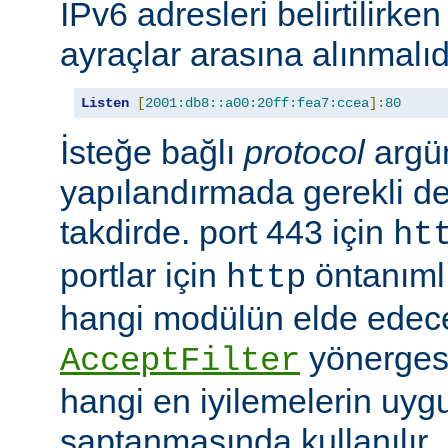
IPv6 adresleri belirtilirken
ayraçlar arasına alınmalıd
Listen
[
2001:db8::a00:20ff:fea7:ccea
]:
80
İsteğe bağlı
protocol
argü
yapılandırmada gerekli deği
takdirde. port 443 için
ht
portlar için
öntanımlıd
http
hangi modülün elde edec
yönergesi
AcceptFilter
hangi en iyilemelerin uyg
saptanmasında kullanılır.