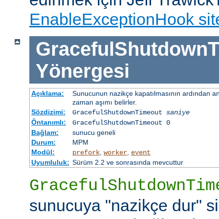
EnableExceptionHook sit
GracefulShutdownT
Yönergesi
Açıklama:
Sunucunun nazikçe kapatılmasının ardından ana
zaman aşımı belirler.
Sözdizimi:
GracefulShutdownTimeout
saniye
Öntanımlı:
GracefulShutdownTimeout 0
Bağlam:
sunucu geneli
Durum:
MPM
Modül:
,
,
prefork
worker
event
Uyumluluk:
Sürüm 2.2 ve sonrasında mevcuttur
GracefulShutdownTim
sunucuya "nazikçe dur" si