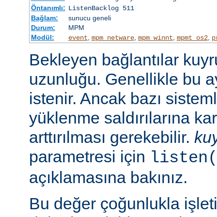
Öntanımlı:
ListenBacklog 511
Bağlam:
sunucu geneli
Durum:
MPM
Modül:
,
,
,
,
event
mpm_netware
mpm_winnt
mpmt_os2
p
Bekleyen bağlantılar kuy
uzunluğu. Genellikle bu a
istenir. Ancak bazı sist
yüklenme saldırılarına ka
arttırılması gerekebilir.
ku
parametresi için
listen
açıklamasına bakınız.
Bu değer çoğunlukla işlet