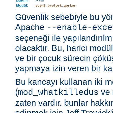
Durum:
MPM
Modül:
,
,
event
prefork
worker
Güvenlik sebebiyle bu y
Apache
--enable-exce
seçeneği ile yapılandırılmı
olacaktır. Bu, harici modü
ve bir çocuk sürecin çöküş
yapmaya izin veren bir kan
Bu kancayı kullanan iki m
(
ve
mod_whatkilledus
zaten vardır. bunlar hakkı
edinmek için Jeff Trawick'