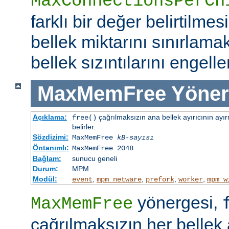
MaxConnectionsPerCh
farklı bir değer belirtilme
bellek miktarını sınırlamak
bellek sızıntılarını engeller
MaxMemFree
Yöner
Açıklama:
çağrılmaksızın ana bellek ayırıcının ayır
free()
belirler.
Sözdizimi:
MaxMemFree
kB-sayısı
Öntanımlı:
MaxMemFree 2048
Bağlam:
sunucu geneli
Durum:
MPM
Modül:
,
,
,
,
event
mpm_netware
prefork
worker
mpm_w
yönergesi,
MaxMemFree
çağrılmaksızın her bellek 