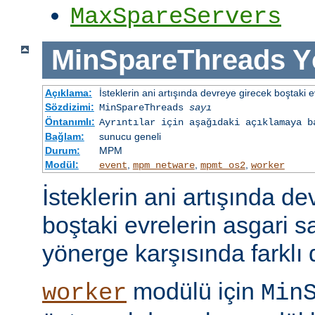
MaxSpareServers
MinSpareThreads
Y
Açıklama:
İsteklerin ani artışında devreye girecek boştaki ev
Sözdizimi:
MinSpareThreads
sayı
Öntanımlı:
Ayrıntılar için aşağıdaki açıklamaya b
Bağlam:
sunucu geneli
Durum:
MPM
Modül:
,
,
,
event
mpm_netware
mpmt_os2
worker
İsteklerin ani artışında d
boştaki evrelerin asgari 
yönerge karşısında farklı 
modülü için
worker
Min