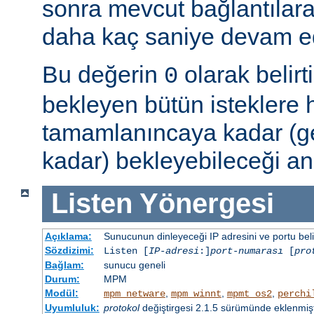
sonra mevcut bağlantılar
daha kaç saniye devam ede
Bu değerin
olarak belir
0
bekleyen bütün isteklere
tamamlanıncaya kadar (g
kadar) bekleyebileceği an
Listen
Yönergesi
Açıklama:
Sunucunun dinleyeceği IP adresini ve portu belir
Sözdizimi:
Listen [
IP-adresi
:]
port-numarası
[
pro
Bağlam:
sunucu geneli
Durum:
MPM
Modül:
,
,
,
mpm_netware
mpm_winnt
mpmt_os2
perchi
Uyumluluk:
protokol
değiştirgesi 2.1.5 sürümünde eklenmişt