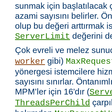
sunmak için başlatılacak 
azami sayısını belirler. Ö
olup bu değeri arttırmak i
değerini de
ServerLimit
Çok evreli ve melez sunuc
gibi)
worker
MaxReques
yönergesi istemcilere hiz
sayısını sınırlar. Öntanım
MPM’ler için 16'dır (
Serv
çarpıl
ThreadsPerChild