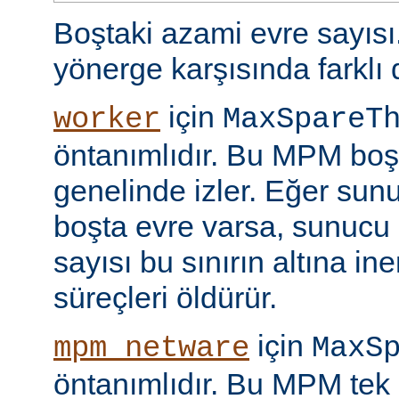
Boştaki azami evre sayıs
yönerge karşısında farklı 
için
worker
MaxSpareT
öntanımlıdır. Bu MPM boşt
genelinde izler. Eğer sun
boşta evre varsa, sunucu 
sayısı bu sınırın altına i
süreçleri öldürür.
için
mpm_netware
MaxS
öntanımlıdır. Bu MPM tek 