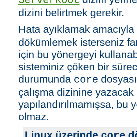
ServerRoot
dizini belirtmek gerekir.
Hata ayıklamak amacıyla 
dökümlemek isterseniz fark
için bu yönergeyi kullanabi
sisteminiz çöken bir süre
durumunda
dosyası
core
çalışma dizinine yazacak 
yapılandırılmamışsa, bu yö
olmaz.
Linux üzerinde
d
core