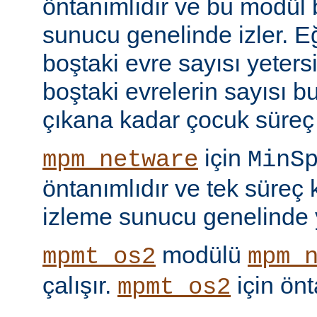
öntanımlıdır ve bu modül b
sunucu genelinde izler. 
boştaki evre sayısı yeters
boştaki evrelerin sayısı b
çıkana kadar çocuk süreç 
için
mpm_netware
MinS
öntanımlıdır ve tek süreç
izleme sunucu genelinde y
modülü
mpmt_os2
mpm_
çalışır.
için ön
mpmt_os2