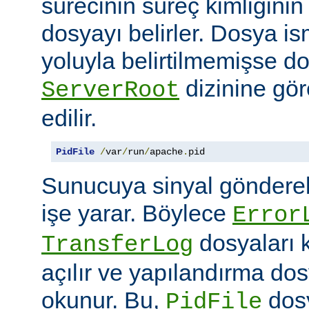
sürecinin süreç kimliğini
dosyayı belirler. Dosya i
yoluyla belirtilmemişse d
dizinine göre
ServerRoot
edilir.
PidFile
/
var
/
run
/
apache
.
pid
Sunucuya sinyal göndere
işe yarar. Böylece
Error
dosyaları 
TransferLog
açılır ve yapılandırma do
okunur. Bu,
dosy
PidFile