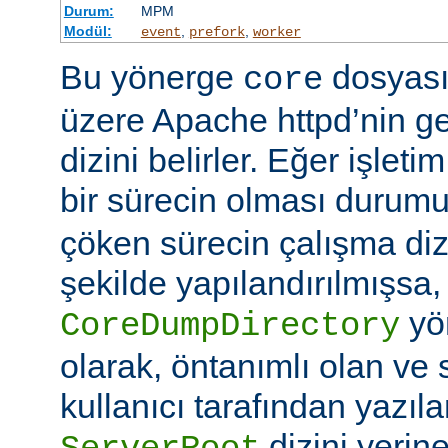
Durum:
MPM
Modül:
,
,
event
prefork
worker
Bu yönerge
dosyası
core
üzere Apache httpd’nin g
dizini belirler. Eğer işlet
bir sürecin olması duru
çöken sürecin çalışma di
şekilde yapılandırılmışsa,
yö
CoreDumpDirectory
olarak, öntanımlı olan ve 
kullanıcı tarafından yazı
dizini yerin