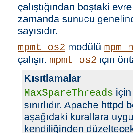
çalıştığından boştaki evre
zamanda sunucu genelind
sayısıdır.
modülü
mpmt_os2
mpm_
çalışır.
için ön
mpmt_os2
Kısıtlamalar
için
MaxSpareThreads
sınırlıdır. Apache httpd b
aşağıdaki kurallara uyg
kendiliğinden düzeltecekt