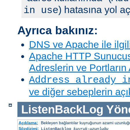
) hatasına yol aç
in use
Ayrıca bakınız:
DNS ve Apache ile ilgil
Apache HTTP Sunucus
Adreslerin ve Portları
Address already i
ve diğer sebeplerin aç
ListenBackLog
Yön
Açıklama:
Bekleyen bağlantılar kuyruğunun azami uzunluğu
Sözdizimi:
ListenBacklog
kuyruk-uzunluğu