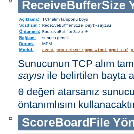
ReceiveBufferSize
Açıklama:
TCP alım tamponu boyu
Sözdizimi:
ReceiveBufferSize
bayt-sayısı
Öntanımlı:
ReceiveBufferSize 0
Bağlam:
sunucu geneli
Durum:
MPM
Modül:
,
,
,
,
event
mpm_netware
mpm_winnt
mpmt_os2
p
Sunucunun TCP alım ta
sayısı
ile belirtilen bayta a
değeri atarsanız sunucu 
0
öntanımlısını kullanacaktır
ScoreBoardFile
Yön