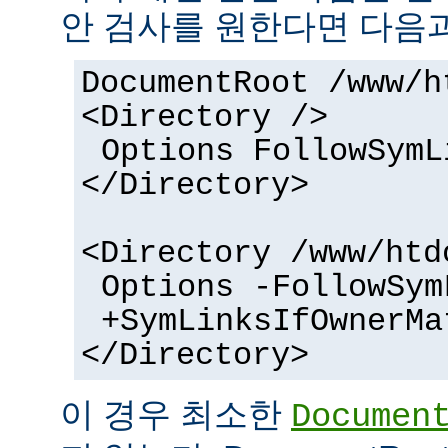
안 검사를 원한다면 다음과
DocumentRoot /www/h
<Directory />
Options FollowSymL
</Directory>
<Directory /www/htd
Options -FollowSym
+SymLinksIfOwnerMa
</Directory>
이 경우 최소한
Documen