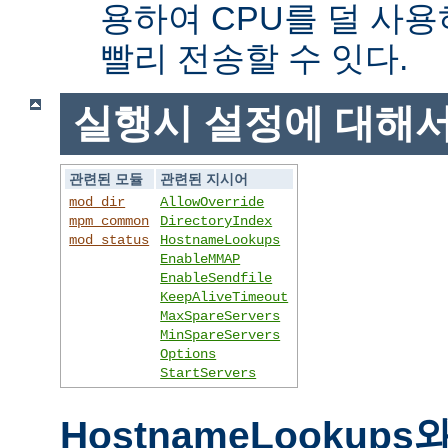
용하여 CPU를 덜 사용
빨리 전송할 수 잇다.
실행시 설정에 대해
관련된 모듈
관련된 지시어
mod_dir
AllowOverride
mpm_common
DirectoryIndex
mod_status
HostnameLookups
EnableMMAP
EnableSendfile
KeepAliveTimeout
MaxSpareServers
MinSpareServers
Options
StartServers
HostnameLookups