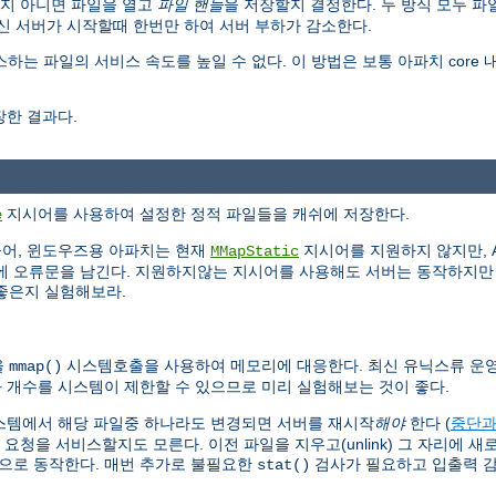
지 아니면 파일을 열고
파일 핸들
을 저장할지 결정한다. 두 방식 모두 
대신 서버가 시작할때 한번만 하여 서버 부하가 감소한다.
스하는 파일의 서비스 속도를 높일 수 없다. 이 방법은 보통 아파치 cor
한 결과다.
지시어를 사용하여 설정한 정적 파일들을 캐쉬에 저장한다.
e
들어, 윈도우즈용 아파치는 현재
지시어를 지원하지 않지만, A
MMapStatic
에 오류문을 남긴다. 지원하지않는 지시어를 사용해도 서버는 동작하지만 
좋은지 실험해보라.
을
시스템호출을 사용하여 메모리에 대응한다. 최신 유닉스류 운
mmap()
와 개수를 시스템이 제한할 수 있으므로 미리 실험해보는 것이 좋다.
스템에서 해당 파일중 하나라도 변경되면 서버를 재시작
해야
한다 (
중단과
청을 서비스할지도 모른다. 이전 파일을 지우고(unlink) 그 자리에 
식으로 동작한다. 매번 추가로 불필요한
검사가 필요하고 입출력 
stat()