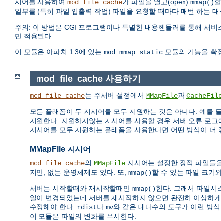
시어를 사용하여
가 파일을 열고(open)
할
mod_file_cache
mmap()
일부를 (특히 파일 입출력 작업) 파일을 요청할 때마다 매번 하는 
주의: 이 방법은 CGI 프로그램이나 특별한 내용핸들러를 통해 서비
만 적용된다.
이 모듈은 아파치 1.3에 있는
모듈의 기능을 확장
mod_mmap_static
mod_file_cache 사용하기
는 주서버 설정에서
과
mod_file_cache
MMapFile
CacheFil
모든 플래폼이 두 지시어를 모두 지원하는 것은 아니다. 예를 
지원한다. 지원하지않는 지시어를 사용할 경우 서버 오류 로그
지시어를 모두 지원하는 플래폼을 사용한다면 어떤 방식이 더 
MMapFile 지시어
의
지시어는 설정한 정적 파일들
mod_file_cache
MMapFile
지만, 없는 운영체제도 있다. 또,
할 수 있는 파일 크기
mmap()
서버는 시작할때와 재시작할때만
한다. 그래서 파일시
mmap()
일이 변경되었는데 서버를 재시작하지 않으면 완전히 이상하게 요
수정해야 한다.
나
와 같은 대다수의 도구가 이런 방
rdist
mv
이 모듈은 파일의 변화를 무시한다.