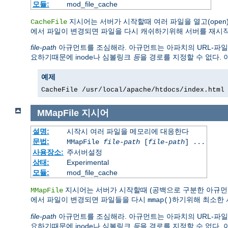
모듈:
mod_file_cache
지시어는 서버가 시작할때 여러 파일을 열고(open)
CacheFile
에서 파일이 변경되면 파일을 다시 캐쉬하기위해 서버를 재시작
file-path
아규먼트를 조심해라. 아규먼트는 아파치의 URL-파일
요하기때문에 inode나 심볼링크
등
을 경로를 지정할 수 없다.
예제
CacheFile /usr/local/apache/htdocs/index.html
MMapFile
지시어
설명:
시작시 여러 파일을 메모리에 대응한다
문법:
MMapFile
file-path
[
file-path
] ...
사용장소:
주서버설정
상태:
Experimental
모듈:
mod_file_cache
지시어는 서버가 시작할때 (공백으로 구분한 아규먼트로
MMapFile
에서 파일이 변경되면 파일들을 다시
하기위해 최소한
mmap()
file-path
아규먼트를 조심해라. 아규먼트는 아파치의 URL-파일
요하기때문에 inode나 심볼링크
등
을 경로를 지정할 수 없다.