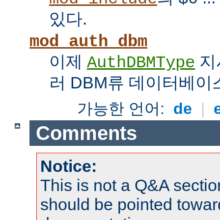
있다.
mod_auth_dbm
이제
지
AuthDBMType
러 DBM류 데이터베이
가능한 언어:
de
|
Comments
Notice:
This is not a Q&A sect
should be pointed towar